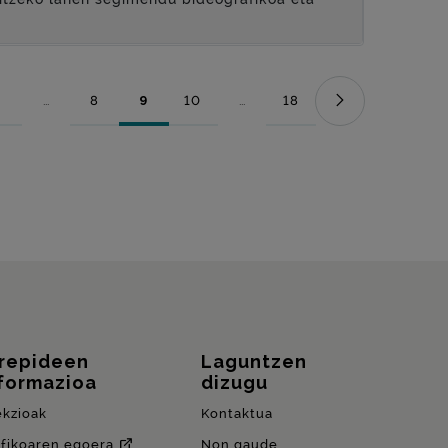
...
8
9
10
...
18
Orrialdea
Bitarteko orriak Use TAB to navigate.
Orrialdea
Orrialdea
Orrialdea
Bitarteko orriak Use TAB to naviga
Orrialdea
rrepideen
Laguntzen
formazioa
dizugu
ekzioak
Kontaktua
afikoaren egoera
Non gaude