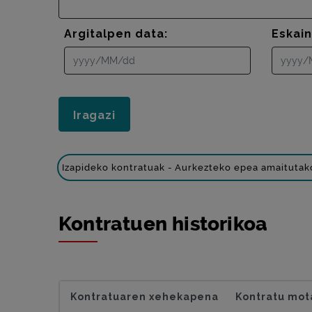
Argitalpen data:
Eskai
Izapideko kontratuak - Aurkezteko epea amaitutak
Kontratuen historikoa
Kontratuaren xehekapena
Kontratu mot