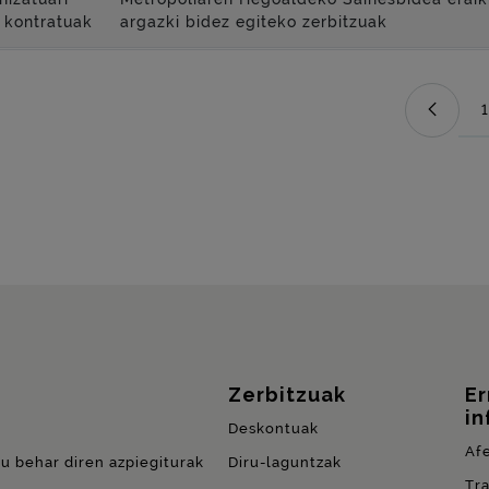
 kontratuak
argazki bidez egiteko zerbitzuak
1
Zerbitzuak
E
in
Deskontuak
Af
du behar diren azpiegiturak
Diru-laguntzak
Tr