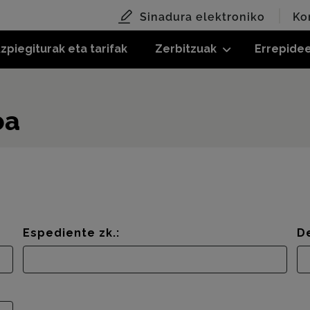
Sinadura elektroniko
Ko
zpiegiturak eta tarifak
Zerbitzuak
Errepide
oa
Espediente zk.:
D