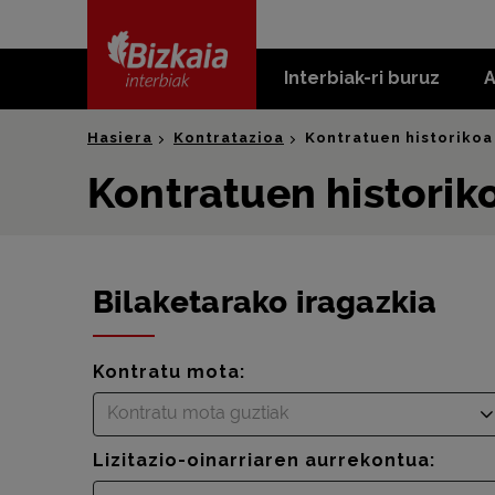
skip-to-
content
Interbiak-ri buruz
A
Bizkaia Interbiak
Hasiera
Kontratazioa
Kontratuen historikoa
Kontratuen historik
Bilaketarako iragazkia
Kontratu mota:
Kontratu mota guztiak
Lizitazio-oinarriaren aurrekontua: