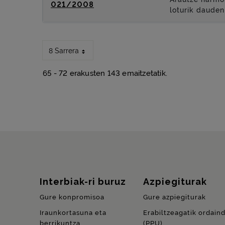
021/2008
loturik dauden
8 Sarrera
65 - 72 erakusten 143 emaitzetatik.
Gunearen mapa
Interbiak-ri buruz
Azpiegiturak
Gure konpromisoa
Gure azpiegiturak
Iraunkortasuna eta
Erabiltzeagatik ordain
berrikuntza
(
PPU
)