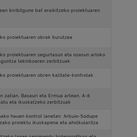
an biribilgune bat eraikitzeko proiektuaren
eko proiektuaren obrak burutzea
ko proiektuaren segurtasun eta osasun arloko
aguntza teknikoaren zerbitzuak
ko proiektuaren obren kalitate-kontrolak
n zatian, Basauri eta Ermua artean, A-8
ratu eta ikuskatzeko zerbitzuak
nako hauen kontrol lanetan: Arbuio-Sodupe
tzako proiektu ikuskapena eta aholkularitza
itzeko lanen segimendu bideografikoa eta