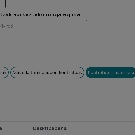
ntzak aurkezteko muga eguna:
oak
Adjudikaturik dauden kontratuak
Kontratuen historikoa
a
Deskribapena