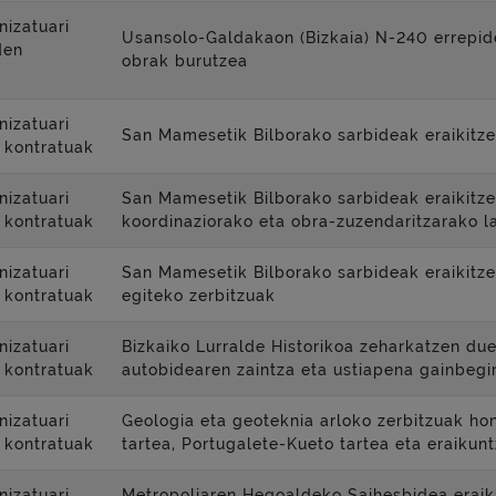
nizatuari
Usansolo-Galdakaon (Bizkaia) N-240 errepide
den
obrak burutzea
nizatuari
San Mamesetik Bilborako sarbideak eraikitz
 kontratuak
nizatuari
San Mamesetik Bilborako sarbideak eraikitze
 kontratuak
koordinaziorako eta obra-zuzendaritzarako l
nizatuari
San Mamesetik Bilborako sarbideak eraikitze
 kontratuak
egiteko zerbitzuak
nizatuari
Bizkaiko Lurralde Historikoa zeharkatzen due
 kontratuak
autobidearen zaintza eta ustiapena gainbegi
nizatuari
Geologia eta geoteknia arloko zerbitzuak ho
 kontratuak
tartea, Portugalete-Kueto tartea eta eraikun
nizatuari
Metropoliaren Hegoaldeko Saihesbidea eraik