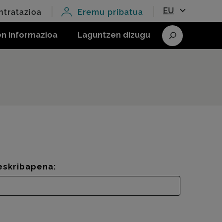
EU
ntratazioa
Eremu pribatua
en informazioa
Laguntzen dizugu
Bilatu
eskribapena: