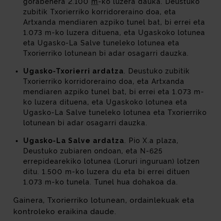
gorabehera 2.100
m
-ko luzera dauka. Deustuko
zubitik Txorierriko korridoreraino doa, eta
Artxanda mendiaren azpiko tunel bat, bi errei eta
1.073 m-ko luzera dituena, eta Ugaskoko lotunea
eta Ugasko-La Salve tuneleko lotunea eta
Txorierriko lotunean bi adar osagarri dauzka.
Ugasko-Txorierri ardatza
. Deustuko zubitik
Txorierriko korridoreraino doa, eta Artxanda
mendiaren azpiko tunel bat, bi errei eta 1.073 m-
ko luzera dituena, eta Ugaskoko lotunea eta
Ugasko-La Salve tuneleko lotunea eta Txorierriko
lotunean bi adar osagarri dauzka.
Ugasko-La Salve ardatza
. Pio X.a plaza,
Deustuko zubiaren ondoan, eta N-625
errepidearekiko lotunea (Loruri inguruan) lotzen
ditu. 1.500 m-ko luzera du eta bi errei dituen
1.073 m-ko tunela. Tunel hua dohakoa da.
Gainera, Txorierriko lotunean, ordainlekuak eta
kontroleko eraikina daude.