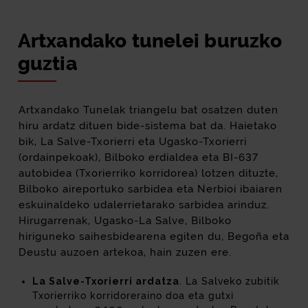
Artxandako tunelei buruzko
guztia
Artxandako Tunelak triangelu bat osatzen duten
hiru ardatz dituen bide-sistema bat da. Haietako
bik, La Salve-Txorierri eta Ugasko-Txorierri
(ordainpekoak), Bilboko erdialdea eta BI-637
autobidea (Txorierriko korridorea) lotzen dituzte,
Bilboko aireportuko sarbidea eta Nerbioi ibaiaren
eskuinaldeko udalerrietarako sarbidea arinduz.
Hirugarrenak, Ugasko-La Salve, Bilboko
hiriguneko saihesbidearena egiten du, Begoña eta
Deustu auzoen artekoa, hain zuzen ere.
La Salve-Txorierri ardatza
. La Salveko zubitik
Txorierriko korridoreraino doa eta gutxi