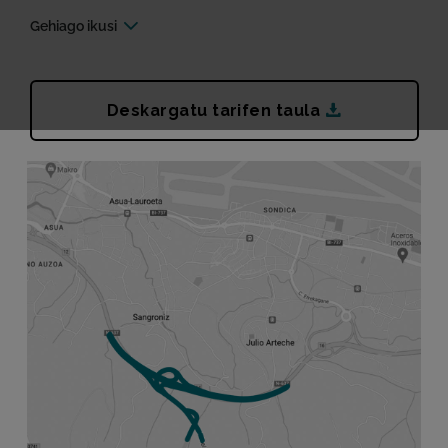
Gehiago ikusi
TA tarifak (
Deskargatu tarifen taula