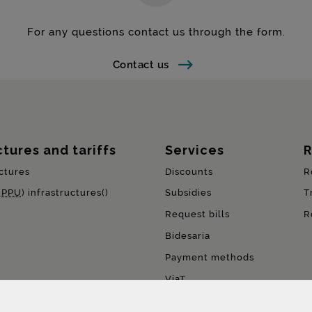
For any questions contact us through the form.
Contact us
ctures and tariffs
Services
R
ctures
Discounts
R
(
PPU
) infrastructures()
Subsidies
T
Request bills
R
Bidesaria
Payment methods
ViaT
Pay per use (
PPU
)