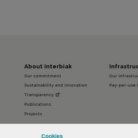
Sitemap
About Interbiak
Infrastru
Our commitment
Our infrastru
Sustainability and innovation
Pay-per-use 
Transparency
Publications
Projects
Cookies