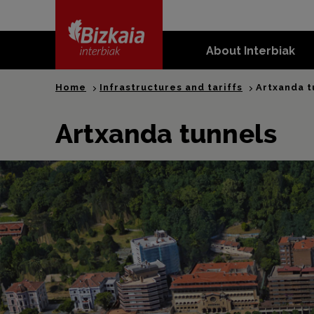
skip-to-
content
About Interbiak
Bizkaia Interbiak
Home
Infrastructures and tariffs
Artxanda t
Artxanda tunnels