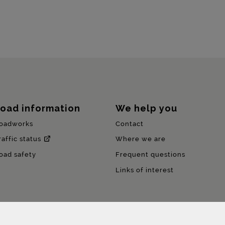
oad information
We help you
oadworks
Contact
raffic status
Where we are
oad safety
Frequent questions
Links of interest