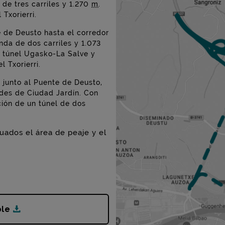
de tres carriles y 1.270
m
.
 Txorierri.
e de Deusto hasta el corredor
anda de dos carriles y 1.073
l túnel Ugasko-La Salve y
 Txorierri.
, junto al Puente de Deusto,
ades de Ciudad Jardín. Con
ción de un túnel de dos
uados el área de peaje y el
TA Tariffs (PDF)-(111
KB
)
ble